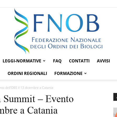
LEGGI-NORMATIVE
FAQ
CONTATTI
AVVISI
Federazione
ORDINI REGIONALI
FORMAZIONE
ento dell’OBS il 13 dicembre a Catania
on Summit – Evento
Nazionale
mbre a Catania