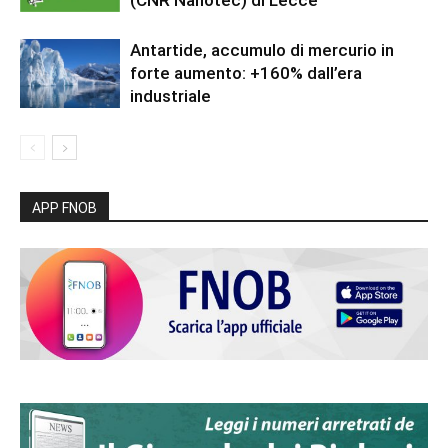
(CNR Nanotec) di Lecce
Antartide, accumulo di mercurio in
forte aumento: +160% dall’era
industriale
APP FNOB