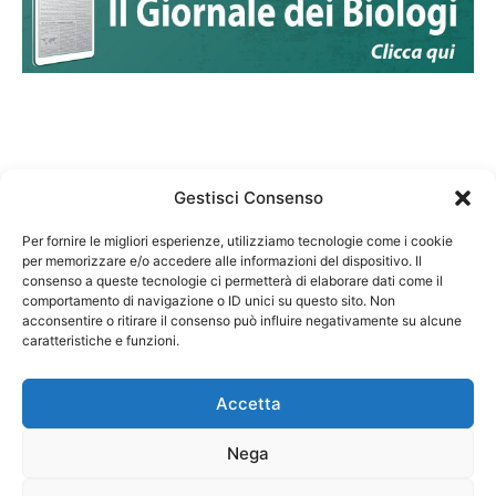
Gestisci Consenso
Per fornire le migliori esperienze, utilizziamo tecnologie come i cookie
per memorizzare e/o accedere alle informazioni del dispositivo. Il
Federazione Nazionale Degli Ordini dei Biologi:
consenso a queste tecnologie ci permetterà di elaborare dati come il
codice fiscale 80069130583
comportamento di navigazione o ID unici su questo sito. Non
Responsabile sito internet www.fnob.it:
acconsentire o ritirare il consenso può influire negativamente su alcune
Vincenzo D'Anna
caratteristiche e funzioni.
Accetta
Nega
Privacy Policy
Cookie Policy