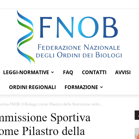
LEGGI-NORMATIVE
FAQ
CONTATTI
AVVISI
Federazione
ORDINI REGIONALI
FORMAZIONE
iva FNOB: Il Biologo come Pilastro della Nutrizione nello...
mmissione Sportiva
Nazionale
me Pilastro della