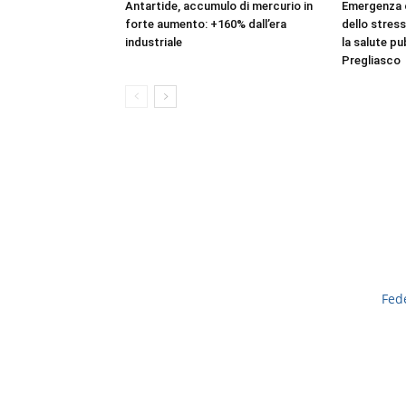
Antartide, accumulo di mercurio in
Emergenza c
forte aumento: +160% dall’era
dello stres
industriale
la salute pu
Pregliasco
Fed