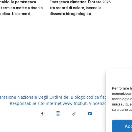
aldo: la persistenza
Emergenza climatica: l’estate 2026
s termico mette a rischio
tra record di calore, incendi e
bblica. L’allarme di
dissesto idrogeologico
Per fornire 
memorizzare 
erazione Nazionale Degli Ordini dei Biologi: codice fiscale 8006913
tecnologie c
Responsabile sito internet www.fnob.it: Vincenzo D'Anna
unici su que
su alcune ca
Ac