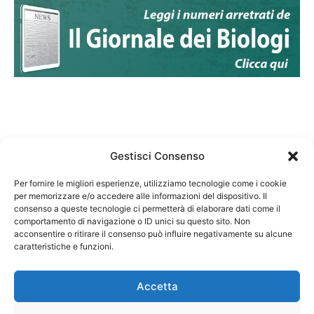
Gestisci Consenso
Per fornire le migliori esperienze, utilizziamo tecnologie come i cookie
per memorizzare e/o accedere alle informazioni del dispositivo. Il
Federazione Nazionale Degli Ordini dei Biologi:
consenso a queste tecnologie ci permetterà di elaborare dati come il
codice fiscale 80069130583
comportamento di navigazione o ID unici su questo sito. Non
Responsabile sito internet www.fnob.it:
acconsentire o ritirare il consenso può influire negativamente su alcune
caratteristiche e funzioni.
Vincenzo D'Anna
Accetta