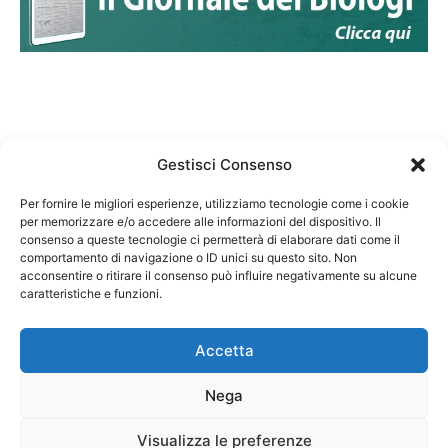
Gestisci Consenso
Per fornire le migliori esperienze, utilizziamo tecnologie come i cookie
per memorizzare e/o accedere alle informazioni del dispositivo. Il
Federazione Nazionale Degli Ordini dei Biologi:
consenso a queste tecnologie ci permetterà di elaborare dati come il
codice fiscale 80069130583
comportamento di navigazione o ID unici su questo sito. Non
Responsabile sito internet www.fnob.it:
acconsentire o ritirare il consenso può influire negativamente su alcune
caratteristiche e funzioni.
Vincenzo D'Anna
Accetta
Nega
Privacy Policy
Cookie Policy
Visualizza le preferenze