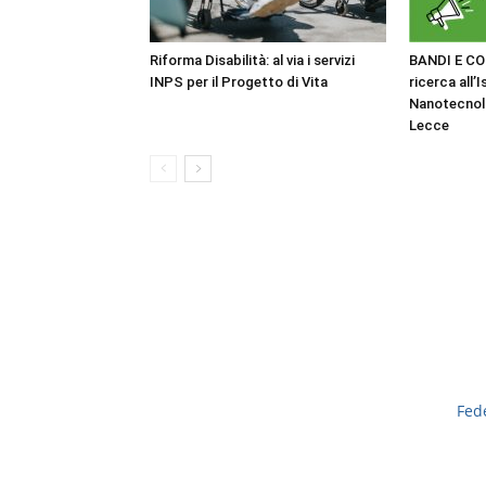
Riforma Disabilità: al via i servizi
BANDI E CO
INPS per il Progetto di Vita
ricerca all’I
Nanotecnol
Lecce
Fed