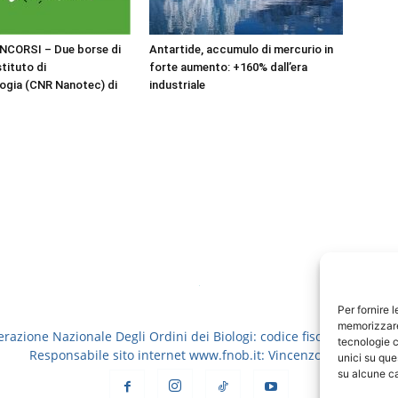
NCORSI – Due borse di
Antartide, accumulo di mercurio in
stituto di
forte aumento: +160% dall’era
ogia (CNR Nanotec) di
industriale
Per fornire 
memorizzare 
erazione Nazionale Degli Ordini dei Biologi: codice fiscale 8006913
tecnologie c
Responsabile sito internet www.fnob.it: Vincenzo D'Anna
unici su que
su alcune ca