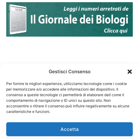
Gestisci Consenso
Per fornire le migliori esperienze, utilizziamo tecnologie come i cookie
per memorizzare e/o accedere alle informazioni del dispositivo. Il
Federazione Nazionale Degli Ordini dei Biologi:
consenso a queste tecnologie ci permetterà di elaborare dati come il
codice fiscale 80069130583
comportamento di navigazione o ID unici su questo sito. Non
Responsabile sito internet www.fnob.it:
acconsentire o ritirare il consenso può influire negativamente su alcune
Vincenzo D'Anna
caratteristiche e funzioni.
Accetta