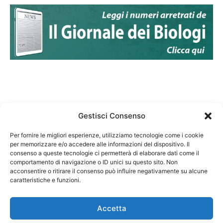
Gestisci Consenso
Per fornire le migliori esperienze, utilizziamo tecnologie come i cookie
per memorizzare e/o accedere alle informazioni del dispositivo. Il
Federazione Nazionale Degli Ordini dei Biologi:
consenso a queste tecnologie ci permetterà di elaborare dati come il
codice fiscale 80069130583
comportamento di navigazione o ID unici su questo sito. Non
Responsabile sito internet www.fnob.it:
acconsentire o ritirare il consenso può influire negativamente su alcune
Vincenzo D'Anna
caratteristiche e funzioni.
Accetta