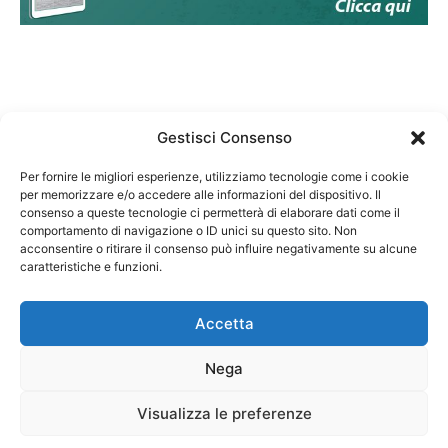
Gestisci Consenso
Per fornire le migliori esperienze, utilizziamo tecnologie come i cookie
per memorizzare e/o accedere alle informazioni del dispositivo. Il
Federazione Nazionale Degli Ordini dei Biologi:
consenso a queste tecnologie ci permetterà di elaborare dati come il
codice fiscale 80069130583
comportamento di navigazione o ID unici su questo sito. Non
Responsabile sito internet www.fnob.it:
acconsentire o ritirare il consenso può influire negativamente su alcune
caratteristiche e funzioni.
Vincenzo D'Anna
Accetta
Nega
Privacy Policy
Cookie Policy
Visualizza le preferenze
Copyright © 2023 Federazione Nazionale degli Ordini dei Biologi, All