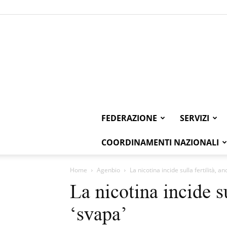
FEDERAZIONE
SERVIZI
COORDINAMENTI NAZIONALI
Home
Agenbio
La nicotina incide sulla fertilità, an
La nicotina incide su
‘svapa’