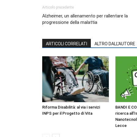
Articolo precedente
Alzheimer, un allenamento per rallentare la
progressione della malattia
ARTICOLI CORRELATI
ALTRO DALL'AUTORE
Riforma Disabilità: al via i servizi
BANDI E CO
INPS per il Progetto di Vita
ricerca all’I
Nanotecnol
Lecce