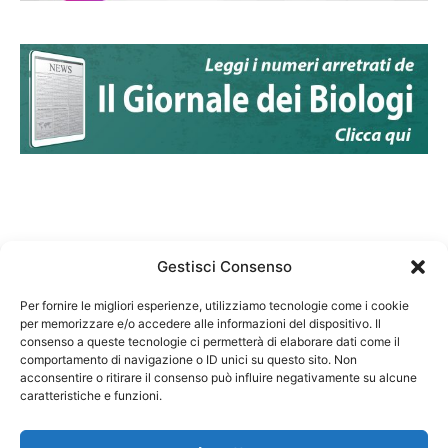
Gestisci Consenso
Per fornire le migliori esperienze, utilizziamo tecnologie come i cookie
per memorizzare e/o accedere alle informazioni del dispositivo. Il
Federazione Nazionale Degli Ordini dei Biologi:
consenso a queste tecnologie ci permetterà di elaborare dati come il
codice fiscale 80069130583
comportamento di navigazione o ID unici su questo sito. Non
Responsabile sito internet www.fnob.it:
acconsentire o ritirare il consenso può influire negativamente su alcune
caratteristiche e funzioni.
Vincenzo D'Anna