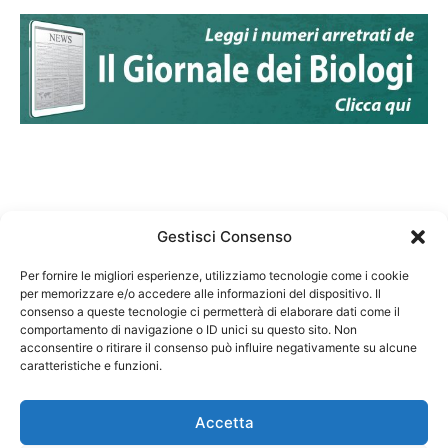
Gestisci Consenso
Per fornire le migliori esperienze, utilizziamo tecnologie come i cookie
per memorizzare e/o accedere alle informazioni del dispositivo. Il
Federazione Nazionale Degli Ordini dei Biologi:
consenso a queste tecnologie ci permetterà di elaborare dati come il
codice fiscale 80069130583
comportamento di navigazione o ID unici su questo sito. Non
Responsabile sito internet www.fnob.it:
acconsentire o ritirare il consenso può influire negativamente su alcune
caratteristiche e funzioni.
Vincenzo D'Anna
Accetta