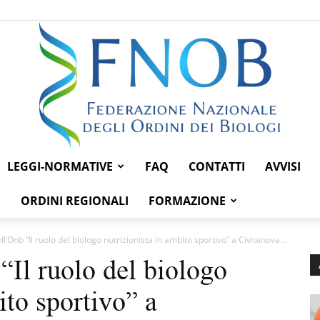
LEGGI-NORMATIVE
FAQ
CONTATTI
AVVISI
Federazione
ORDINI REGIONALI
FORMAZIONE
’Onb “Il ruolo del biologo nutrizionista in ambito sportivo” a Civitanova...
Il ruolo del biologo
Nazionale
ito sportivo” a