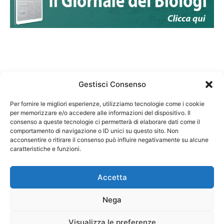
Gestisci Consenso
Per fornire le migliori esperienze, utilizziamo tecnologie come i cookie
per memorizzare e/o accedere alle informazioni del dispositivo. Il
Federazione Nazionale Degli Ordini dei Biologi:
consenso a queste tecnologie ci permetterà di elaborare dati come il
codice fiscale 80069130583
comportamento di navigazione o ID unici su questo sito. Non
Responsabile sito internet www.fnob.it:
acconsentire o ritirare il consenso può influire negativamente su alcune
caratteristiche e funzioni.
Vincenzo D'Anna
Accetta
Nega
Privacy Policy
Cookie Policy
Visualizza le preferenze