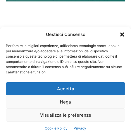
Gestisci Consenso
Per fornire le migliori esperienze, utilizziamo tecnologie come i cookie
per memorizzare e/o accedere alle informazioni del dispositivo. Il
Federazione Nazionale Degli Ordini dei Biologi:
consenso a queste tecnologie ci permetterà di elaborare dati come il
codice fiscale 80069130583
comportamento di navigazione o ID unici su questo sito. Non
Responsabile sito internet www.fnob.it:
acconsentire o ritirare il consenso può influire negativamente su alcune
caratteristiche e funzioni.
Vincenzo D'Anna
Accetta
Nega
Privacy Policy
Cookie Policy
Visualizza le preferenze
Copyright © 2023 Federazione Nazionale degli Ordini dei Biologi, All
Cookie Policy
Privacy
Rights Reserved.