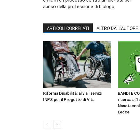
civile in un processo contro un dietista per
abuso della professione di biologo
ARTICOLI CORRELATI
ALTRO DALL'AUTORE
Riforma Disabilità: al via i servizi
BANDI E CO
INPS per il Progetto di Vita
ricerca all’I
Nanotecnol
Lecce