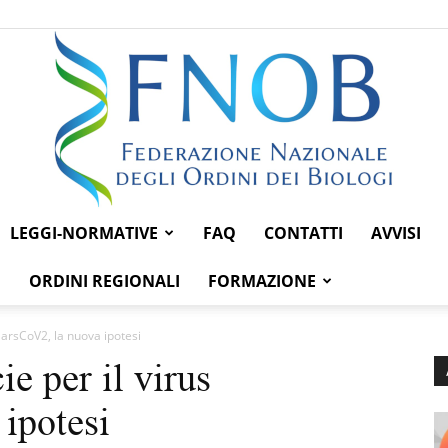
LEGGI-NORMATIVE
FAQ
CONTATTI
AVVISI
Federazione
ORDINI REGIONALI
FORMAZIONE
 SarsCoV2, la nuova ipotesi
ie per il virus
Nazionale
ipotesi