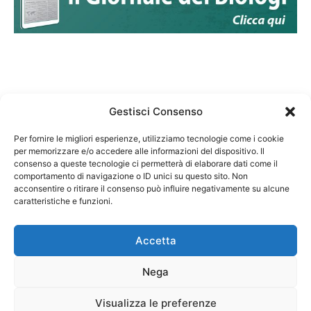
Gestisci Consenso
Per fornire le migliori esperienze, utilizziamo tecnologie come i cookie
per memorizzare e/o accedere alle informazioni del dispositivo. Il
Federazione Nazionale Degli Ordini dei Biologi:
consenso a queste tecnologie ci permetterà di elaborare dati come il
codice fiscale 80069130583
comportamento di navigazione o ID unici su questo sito. Non
Responsabile sito internet www.fnob.it:
acconsentire o ritirare il consenso può influire negativamente su alcune
caratteristiche e funzioni.
Vincenzo D'Anna
Accetta
Nega
Privacy Policy
Cookie Policy
Visualizza le preferenze