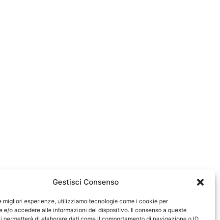
Gestisci Consenso
le migliori esperienze, utilizziamo tecnologie come i cookie per
e/o accedere alle informazioni del dispositivo. Il consenso a queste
0583
i permetterà di elaborare dati come il comportamento di navigazione o ID