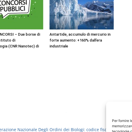
NCORSI – Due borse di
Antartide, accumulo di mercurio in
stituto di
forte aumento: +160% dall’era
ogia (CNR Nanotec) di
industriale
Per fornire 
memorizzare 
erazione Nazionale Degli Ordini dei Biologi: codice fiscale 8006913
tecnologie c