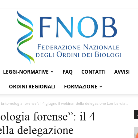
LEGGI-NORMATIVE
FAQ
CONTATTI
AVVISI
Federazione
ORDINI REGIONALI
FORMAZIONE
 Entomologia forense”: il 4 giugno il webinar della delegazione Lombardia...
logia forense”: il 4
Nazionale
ella delegazione