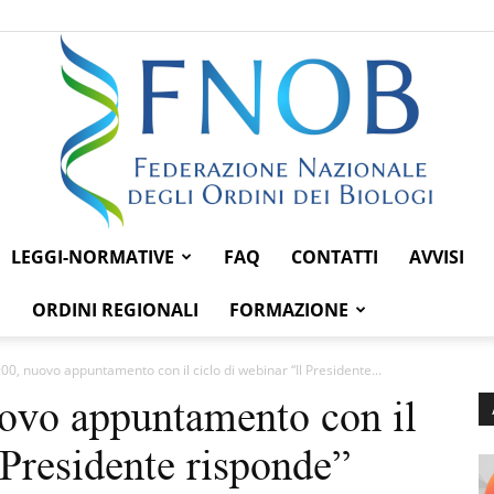
LEGGI-NORMATIVE
FAQ
CONTATTI
AVVISI
Federazione
ORDINI REGIONALI
FORMAZIONE
:00, nuovo appuntamento con il ciclo di webinar “Il Presidente...
uovo appuntamento con il
Nazionale
 Presidente risponde”