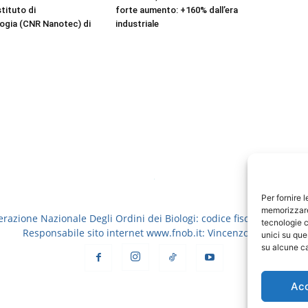
stituto di
forte aumento: +160% dall’era
ogia (CNR Nanotec) di
industriale
Per fornire 
memorizzare 
erazione Nazionale Degli Ordini dei Biologi: codice fiscale 8006913
tecnologie c
Responsabile sito internet www.fnob.it: Vincenzo D'Anna
unici su que
su alcune ca
Ac