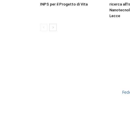
INPS per il Progetto di Vita
ricerca all’I
Nanotecnol
Lecce
Fed