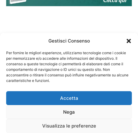
Gestisci Consenso
Per fornire le migliori esperienze, utilizziamo tecnologie come i cookie
per memorizzare e/o accedere alle informazioni del dispositivo. Il
Federazione Nazionale Degli Ordini dei Biologi:
consenso a queste tecnologie ci permetterà di elaborare dati come il
codice fiscale 80069130583
comportamento di navigazione o ID unici su questo sito. Non
Responsabile sito internet www.fnob.it:
acconsentire o ritirare il consenso può influire negativamente su alcune
caratteristiche e funzioni.
Vincenzo D'Anna
Accetta
Nega
Privacy Policy
Cookie Policy
Visualizza le preferenze
Copyright © 2023 Federazione Nazionale degli Ordini dei Biologi, All