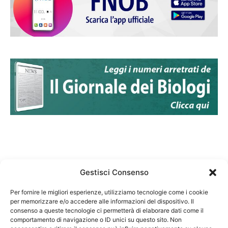
Gestisci Consenso
Per fornire le migliori esperienze, utilizziamo tecnologie come i cookie
per memorizzare e/o accedere alle informazioni del dispositivo. Il
Federazione Nazionale Degli Ordini dei Biologi:
consenso a queste tecnologie ci permetterà di elaborare dati come il
codice fiscale 80069130583
comportamento di navigazione o ID unici su questo sito. Non