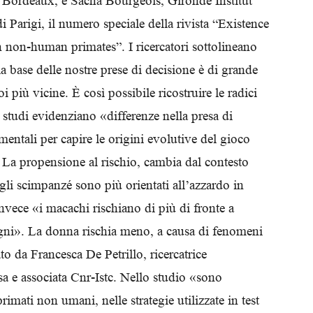
 Bordeaux, e Sacha Bourgeois, Gironde Institut
Biologi
Parigi, il numero speciale della rivista “Existence
 non-human primates”. I ricercatori sottolineano
base delle nostre prese di decisione è di grande
oi più vicine. È così possibile ricostruire le radici
tudi evidenziano «differenze nella presa di
mentali per capire le origini evolutive del gioco
. La propensione al rischio, cambia dal contesto
: gli scimpanzé sono più orientati all’azzardo in
nvece «i macachi rischiano di più di fronte a
agni». La donna rischia meno, a causa di fenomeni
o da Francesca De Petrillo, ricercatrice
sa e associata Cnr-Istc. Nello studio «sono
 primati non umani, nelle strategie utilizzate in test