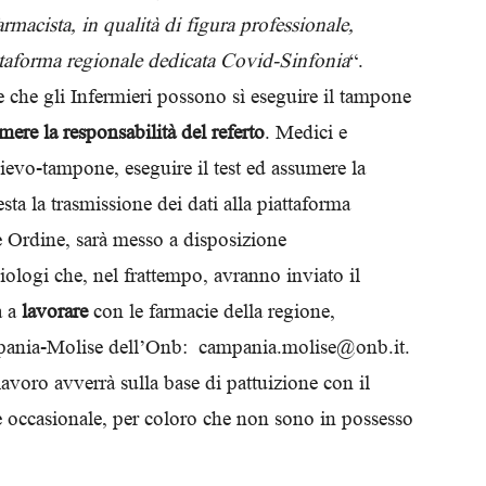
macista, in qualità di figura professionale,
Biologi
iattaforma regionale dedicata Covid-Sinfonia
“.
e che gli Infermieri possono sì eseguire il tampone
ere la responsabilità del referto
. Medici e
lievo-tampone, eseguire il test ed assumere la
esta la trasmissione dei dati alla piattaforma
 Ordine, sarà messo a disposizione
ologi che, nel frattempo, avranno inviato il
à a
lavorare
con le farmacie della regione,
ampania-Molise dell’Onb: campania.molise@onb.it.
lavoro avverrà sulla base di pattuizione con il
e occasionale, per coloro che non sono in possesso