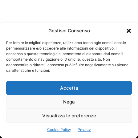
Gestisci Consenso
Per fornire le migliori esperienze, utilizziamo tecnologie come i cookie
per memorizzare e/o accedere alle informazioni del dispositivo. Il
Federazione Nazionale Degli Ordini dei Biologi:
consenso a queste tecnologie ci permetterà di elaborare dati come il
codice fiscale 80069130583
comportamento di navigazione o ID unici su questo sito. Non
Responsabile sito internet www.fnob.it:
acconsentire o ritirare il consenso può influire negativamente su alcune
caratteristiche e funzioni.
Vincenzo D'Anna
Accetta
Nega
Privacy Policy
Cookie Policy
Visualizza le preferenze
Copyright © 2023 Federazione Nazionale degli Ordini dei Biologi, All
Cookie Policy
Privacy
Rights Reserved.