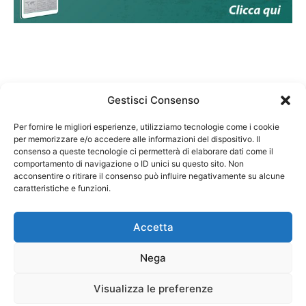
Gestisci Consenso
Per fornire le migliori esperienze, utilizziamo tecnologie come i cookie
per memorizzare e/o accedere alle informazioni del dispositivo. Il
Federazione Nazionale Degli Ordini dei Biologi:
consenso a queste tecnologie ci permetterà di elaborare dati come il
codice fiscale 80069130583
comportamento di navigazione o ID unici su questo sito. Non
Responsabile sito internet www.fnob.it:
acconsentire o ritirare il consenso può influire negativamente su alcune
Vincenzo D'Anna
caratteristiche e funzioni.
Accetta
Nega
Privacy Policy
Cookie Policy
Visualizza le preferenze