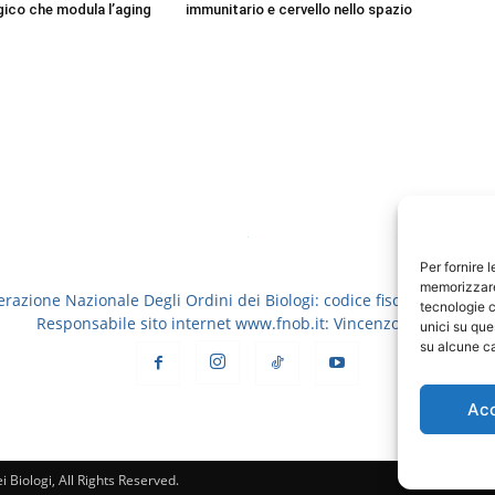
ico che modula l’aging
immunitario e cervello nello spazio
Per fornire 
memorizzare 
erazione Nazionale Degli Ordini dei Biologi: codice fiscale 8006913
tecnologie c
Responsabile sito internet www.fnob.it: Vincenzo D'Anna
unici su que
su alcune ca
Ac
 Biologi, All Rights Reserved.