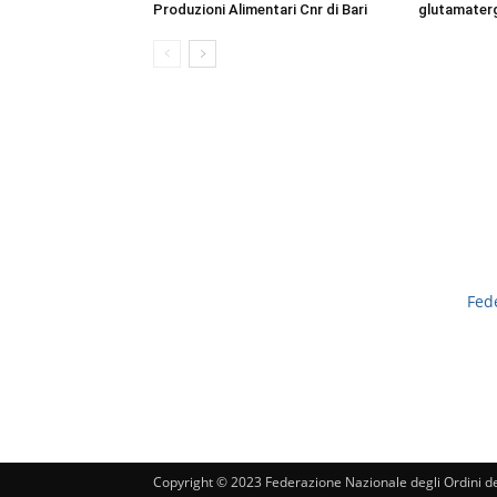
Produzioni Alimentari Cnr di Bari
glutamaterg
Fed
Copyright © 2023 Federazione Nazionale degli Ordini dei