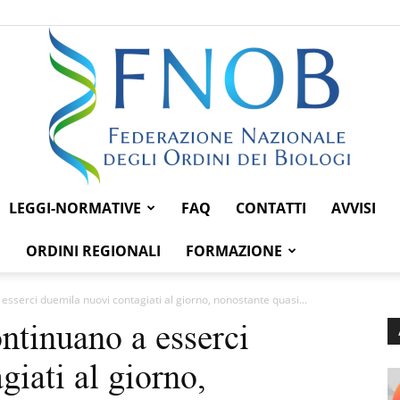
LEGGI-NORMATIVE
FAQ
CONTATTI
AVVISI
Federazione
ORDINI REGIONALI
FORMAZIONE
esserci duemila nuovi contagiati al giorno, nonostante quasi...
ntinuano a esserci
Nazionale
iati al giorno,