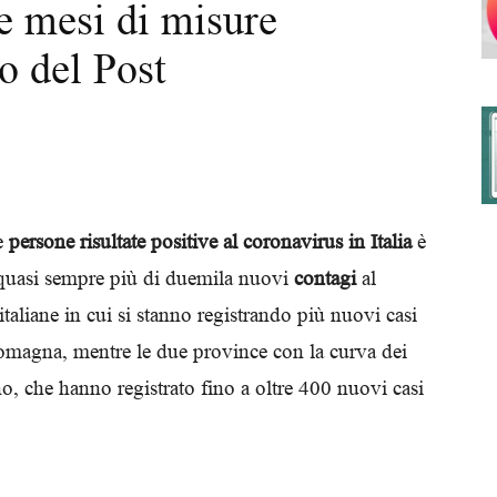
e mesi di misure
lo del Post
degli
Ordini
le
persone risultate positive al coronavirus in Italia
è
 quasi sempre più di duemila nuovi
contagi
al
 italiane in cui si stanno registrando più nuovi casi
agna, mentre le due province con la curva dei
dei
, che hanno registrato fino a oltre 400 nuovi casi