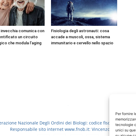
e invecchia comunica con
Fisiologia degli astronauti: cosa
dentificato un circuito
accade a muscoli, ossa, sistema
ico che modula l’aging
immunitario e cervello nello spazio
Per fornire 
memorizzare 
erazione Nazionale Degli Ordini dei Biologi: codice fiscale 8006913
tecnologie c
Responsabile sito internet www.fnob.it: Vincenzo D'Anna
unici su que
su alcune ca