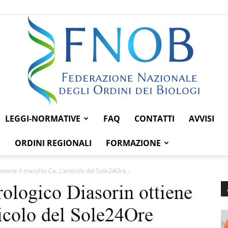
LEGGI-NORMATIVE
FAQ
CONTATTI
AVVISI
Federazione
ORDINI REGIONALI
FORMAZIONE
ottiene il marchio Ce. L’articolo del Sole24Ore...
erologico Diasorin ottiene
Nazionale
ticolo del Sole24Ore