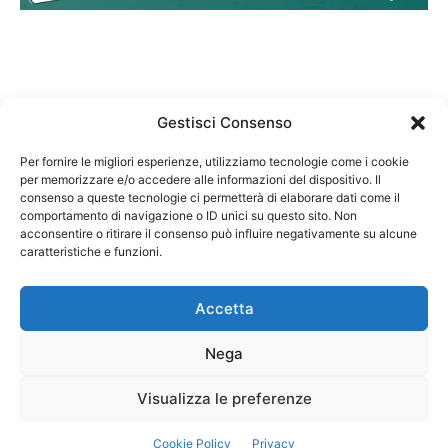
Gestisci Consenso
Per fornire le migliori esperienze, utilizziamo tecnologie come i cookie
per memorizzare e/o accedere alle informazioni del dispositivo. Il
Federazione Nazionale Degli Ordini dei Biologi:
consenso a queste tecnologie ci permetterà di elaborare dati come il
codice fiscale 80069130583
comportamento di navigazione o ID unici su questo sito. Non
Responsabile sito internet www.fnob.it:
acconsentire o ritirare il consenso può influire negativamente su alcune
caratteristiche e funzioni.
Vincenzo D'Anna
Accetta
Nega
Privacy Policy
Cookie Policy
Visualizza le preferenze
Copyright © 2023 Federazione Nazionale degli Ordini dei Biologi, All
Cookie Policy
Privacy
Rights Reserved.