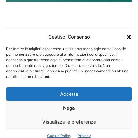
Gestisci Consenso
Per fornire le migliori esperienze, utilizziamo tecnologie come i cookie
per memorizzare e/o accedere alle informazioni del dispositivo. Il
Federazione Nazionale Degli Ordini dei Biologi:
consenso a queste tecnologie ci permetterà di elaborare dati come il
codice fiscale 80069130583
comportamento di navigazione o ID unici su questo sito. Non
Responsabile sito internet www.fnob.it:
acconsentire o ritirare il consenso può influire negativamente su alcune
caratteristiche e funzioni.
Vincenzo D'Anna
Accetta
Nega
Privacy Policy
Cookie Policy
Visualizza le preferenze
Copyright © 2023 Federazione Nazionale degli Ordini dei Biologi, All
Cookie Policy
Privacy
Rights Reserved.