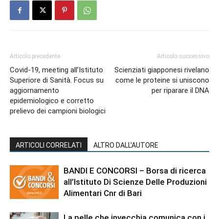
Articolo precedente
Articolo successivo
Covid-19, meeting all’Istituto
Scienziati giapponesi rivelano
Superiore di Sanità. Focus su
come le proteine si uniscono
aggiornamento
per riparare il DNA
epidemiologico e corretto
prelievo dei campioni biologici
ARTICOLI CORRELATI
ALTRO DALL'AUTORE
BANDI E CONCORSI – Borsa di ricerca
all’Istituto Di Scienze Delle Produzioni
Alimentari Cnr di Bari
La pelle che invecchia comunica con i