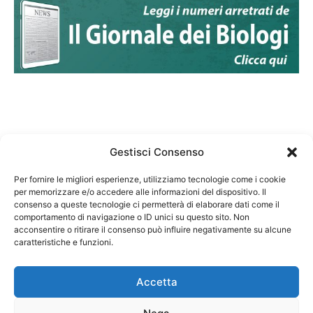
Gestisci Consenso
Per fornire le migliori esperienze, utilizziamo tecnologie come i cookie
per memorizzare e/o accedere alle informazioni del dispositivo. Il
Federazione Nazionale Degli Ordini dei Biologi:
consenso a queste tecnologie ci permetterà di elaborare dati come il
codice fiscale 80069130583
comportamento di navigazione o ID unici su questo sito. Non
Responsabile sito internet www.fnob.it:
acconsentire o ritirare il consenso può influire negativamente su alcune
Vincenzo D'Anna
caratteristiche e funzioni.
Accetta