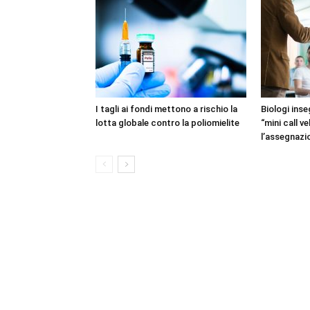
I tagli ai fondi mettono a rischio la
Biologi inse
lotta globale contro la poliomielite
“mini call v
l’assegnazi