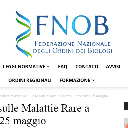
LEGGI-NORMATIVE
FAQ
CONTATTI
AVVISI
Federazione
ORDINI REGIONALI
FORMAZIONE
contro formativo sulle Malattie Rare a Firenze il prossimo 25 maggio
sulle Malattie Rare a
Nazionale
 25 maggio