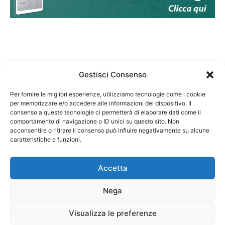
Gestisci Consenso
Per fornire le migliori esperienze, utilizziamo tecnologie come i cookie
per memorizzare e/o accedere alle informazioni del dispositivo. Il
Federazione Nazionale Degli Ordini dei Biologi:
consenso a queste tecnologie ci permetterà di elaborare dati come il
codice fiscale 80069130583
comportamento di navigazione o ID unici su questo sito. Non
Responsabile sito internet www.fnob.it:
acconsentire o ritirare il consenso può influire negativamente su alcune
caratteristiche e funzioni.
Vincenzo D'Anna
Accetta
Nega
Privacy Policy
Cookie Policy
Visualizza le preferenze