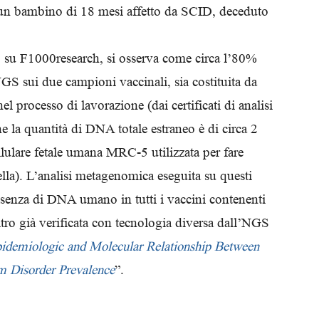
di un bambino di 18 mesi affetto da SCID, deceduto
to su F1000research, si osserva come circa l’80%
GS sui due campioni vaccinali, sia costituita da
processo di lavorazione (dai certificati di analisi
he la quantità di DNA totale estraneo è di circa 2
lulare fetale umana MRC-5 utilizzata per fare
icella). L’analisi metagenomica eseguita su questi
esenza di DNA umano in tutti i vaccini contenenti
altro già verificata con tecnologia diversa dall’NGS
idemiologic and Molecular Relationship Between
m Disorder Prevalence
”.