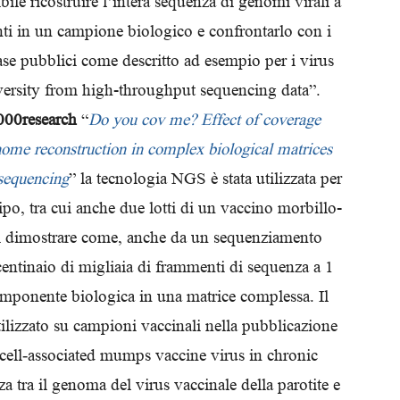
ile ricostruire l’intera sequenza di genomi virali a
i in un campione biologico e confrontarlo con i
ase pubblici come descritto ad esempio per i virus
iversity from high-throughput sequencing data”.
00research
“
Do you cov me? Effect of coverage
enome reconstruction in complex biological matrices
sequencing
” la tecnologia NGS è stata utilizzata per
ipo, tra cui anche due lotti di un vaccino morbillo-
 di dimostrare come, anche da un sequenziamento
entinaio di migliaia di frammenti di sequenza a 1
 componente biologica in una matrice complessa. Il
ilizzato su campioni vaccinali nella pubblicazione
cell‑associated mumps vaccine virus in chronic
a tra il genoma del virus vaccinale della parotite e