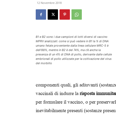
12 Novembre 2018
B1 e B2 sono i due campioni di lotti diversi di vaccino
MPRV analizzati: come si può vedere in B1 la % di DNA
umano fetale proveniente dalla linea cellulare MRC-5 è
dell’88%, mentre in B2 è del 74%, ma c’è anche la
presenza di un 4% di DNA di pollo, derivante dalle cellule
embrionali di pollo utilizzate per la coltivazione del virus
del morbillo
componenti quali, gli adiuvanti (sostanz
vaccinali di indurre la
risposta immunitar
per formulare il vaccino, o per preserva
inevitabilmente presenti (sostanze present