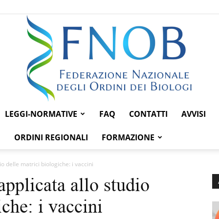
LEGGI-NORMATIVE
FAQ
CONTATTI
AVVISI
Federazione
ORDINI REGIONALI
FORMAZIONE
 delle matrici biologiche: i vaccini
pplicata allo studio
Nazionale
iche: i vaccini