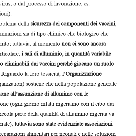
e virus, o dal processo di lavorazione, es.
Biologi
ioni).
problema della
sicurezza dei componenti dei vaccini
,
aminazioni sia di tipo chimico che biologico che
inito; tuttavia, al momento
non ci sono ancora
articolare,
i sali di alluminio, in quantità variabile
 eliminabili dai vaccini perché giocano un ruolo
. Riguardo la loro tossicità, l’
Organizzazione
nization) sostiene che nella popolazione generale
zione all’assunzione di alluminio con le
ione (ogni giorno infatti ingeriamo con il cibo dai
ccola parte della quantità di alluminio ingerita va
nale),
tuttavia sono state evidenziate associazioni
eparazioni alimentari per neonati e nelle soluzioni