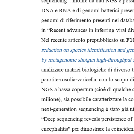
sequencing”. Inoltre da dati NGS è possib
DNA e RNA e di genomi batterici present
genomi di riferimento presenti nei datab
in “Recent advances in inferring viral d
Nel recente articolo prepubblicato su
F10
reduction on species identification and g
by metagenome shotgun high-throughput 
analizzare matrici biologiche di diverso t
parotite-rosolia-varicella, con lo scopo
NGS a bassa copertura (cioè di qualche c
milione), sia possibile caratterizzare la
next-generation sequencing è stato già ut
“Deep sequencing reveals persistence of 
encephalitis” per dimostrare la coincidenz