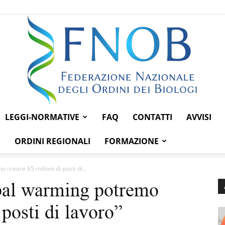
LEGGI-NORMATIVE
FAQ
CONTATTI
AVVISI
Federazione
ORDINI REGIONALI
FORMAZIONE
 creare 65 milioni di posti di...
obal warming potremo
Nazionale
 posti di lavoro”