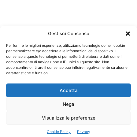
Gestisci Consenso
Per fornire le migliori esperienze, utilizziamo tecnologie come i cookie
per memorizzare e/o accedere alle informazioni del dispositivo. Il
Federazione Nazionale Degli Ordini dei Biologi:
consenso a queste tecnologie ci permetterà di elaborare dati come il
codice fiscale 80069130583
comportamento di navigazione o ID unici su questo sito. Non
Responsabile sito internet www.fnob.it:
acconsentire o ritirare il consenso può influire negativamente su alcune
caratteristiche e funzioni.
Vincenzo D'Anna
Accetta
Nega
Privacy Policy
Cookie Policy
Visualizza le preferenze
Copyright © 2023 Federazione Nazionale degli Ordini dei Biologi, All
Cookie Policy
Privacy
Rights Reserved.