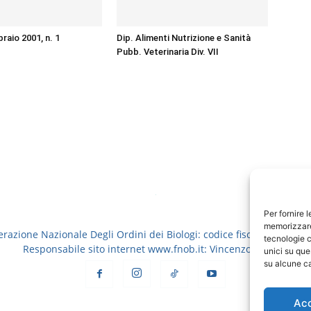
braio 2001, n. 1
Dip. Alimenti Nutrizione e Sanità
Pubb. Veterinaria Div. VII
Per fornire 
memorizzare 
erazione Nazionale Degli Ordini dei Biologi: codice fiscale 8006913
tecnologie c
Responsabile sito internet www.fnob.it: Vincenzo D'Anna
unici su que
su alcune ca
Ac