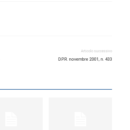
Biologi
Articolo successivo
o
D.P.R. novembre 2001, n. 433