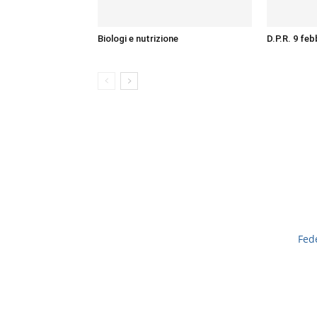
Biologi e nutrizione
D.P.R. 9 feb
Fed