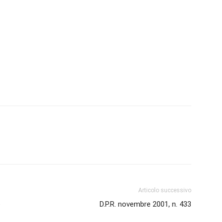
Biologi
Articolo successivo
o
D.P.R. novembre 2001, n. 433