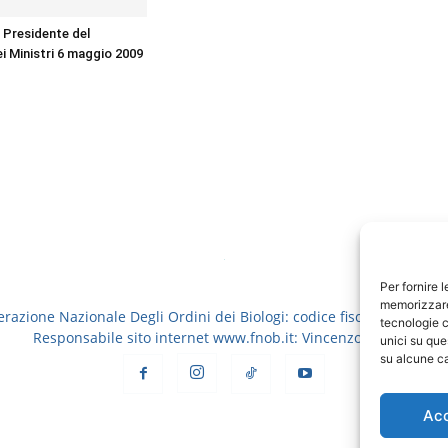
 Presidente del
ei Ministri 6 maggio 2009
Per fornire 
memorizzare 
erazione Nazionale Degli Ordini dei Biologi: codice fiscale 8006913
tecnologie c
Responsabile sito internet www.fnob.it: Vincenzo D'Anna
unici su que
su alcune ca
Ac