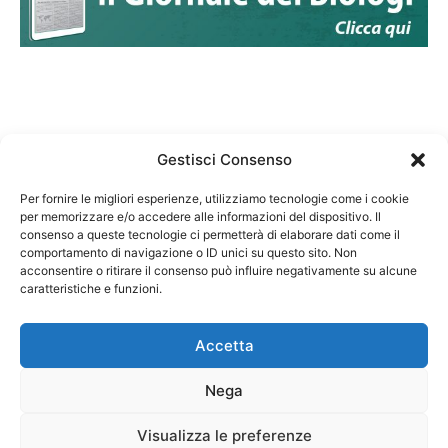
Gestisci Consenso
Per fornire le migliori esperienze, utilizziamo tecnologie come i cookie
per memorizzare e/o accedere alle informazioni del dispositivo. Il
Federazione Nazionale Degli Ordini dei Biologi:
consenso a queste tecnologie ci permetterà di elaborare dati come il
codice fiscale 80069130583
comportamento di navigazione o ID unici su questo sito. Non
Responsabile sito internet www.fnob.it:
acconsentire o ritirare il consenso può influire negativamente su alcune
caratteristiche e funzioni.
Vincenzo D'Anna
Accetta
Nega
Privacy Policy
Cookie Policy
Visualizza le preferenze