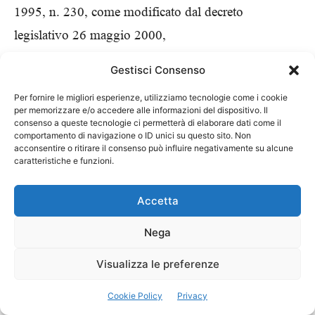
1995, n. 230, come modificato dal decreto
legislativo 26 maggio 2000,
n. 241, e’ sostituito dal seguente:
Gestisci Consenso
"3-quater. Coloro che al momento dell’entrata in
Per fornire le migliori esperienze, utilizziamo tecnologie come i cookie
vigore delle
per memorizzare e/o accedere alle informazioni del dispositivo. Il
consenso a queste tecnologie ci permetterà di elaborare dati come il
disposizioni del decreto di cui al comma 2
comportamento di navigazione o ID unici su questo sito. Non
acconsentire o ritirare il consenso può influire negativamente su alcune
dell’articolo 27
caratteristiche e funzioni.
esercitano le pratiche di cui all’articolo 115-ter,
comma 1, devono
Accetta
inviare, entro centottanta giorni da tale data, alle
Nega
autorità di cui
Visualizza le preferenze
all’articolo 115-quater, comma 1, le valutazioni di cui
all’articolo
Cookie Policy
Privacy
115-ter stesso. Restano ferme le particolari