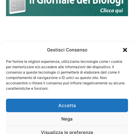
Gestisci Consenso
Per fornire le migliori esperienze, utilizziamo tecnologie come i cookie
per memorizzare e/o accedere alle informazioni del dispositivo. Il
Federazione Nazionale Degli Ordini dei Biologi:
consenso a queste tecnologie ci permetterà di elaborare dati come il
codice fiscale 80069130583
comportamento di navigazione o ID unici su questo sito. Non
Responsabile sito internet www.fnob.it:
acconsentire o ritirare il consenso può influire negativamente su alcune
caratteristiche e funzioni.
Vincenzo D'Anna
Accetta
Nega
Privacy Policy
Cookie Policy
Visualizza le preferenze