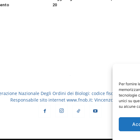
mento
20
Per fornire 
memorizzare 
erazione Nazionale Degli Ordini dei Biologi: codice fiscale 8006913
tecnologie c
Responsabile sito internet www.fnob.it: Vincenzo D'Anna
unici su que
su alcune ca
Ac