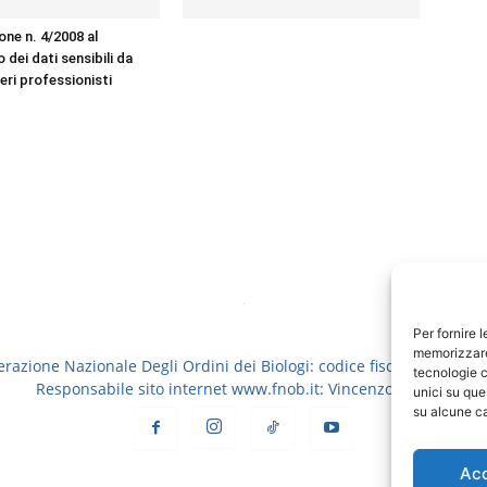
one n. 4/2008 al
dei dati sensibili da
beri professionisti
Per fornire 
memorizzare 
erazione Nazionale Degli Ordini dei Biologi: codice fiscale 8006913
tecnologie c
Responsabile sito internet www.fnob.it: Vincenzo D'Anna
unici su que
su alcune ca
Ac