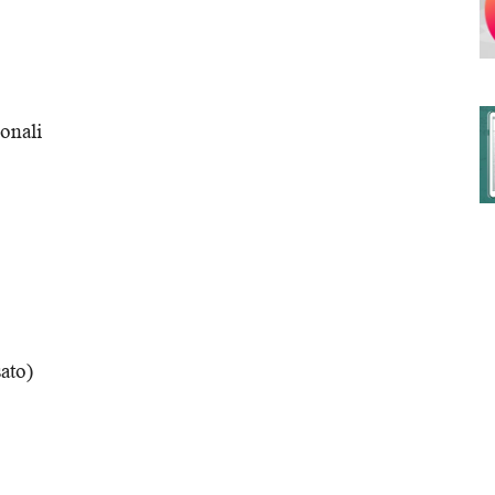
degli
sonali
Ordini
sato)
dei