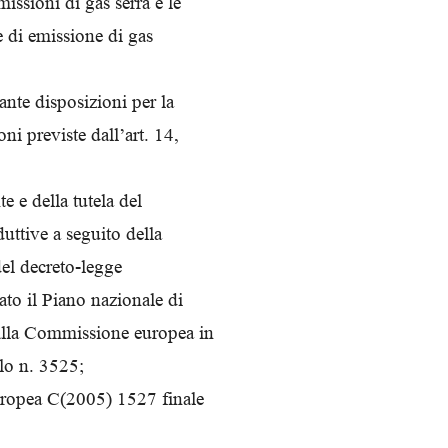
issioni di gas serra e le
e di emissione di gas
te disposizioni per la
ni previste dall’art. 14,
e e della tutela del
oduttive a seguito della
del decreto-legge
to il Piano nazionale di
 alla Commissione europea in
lo n. 3525;
uropea C(2005) 1527 finale