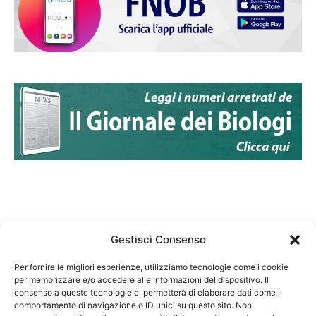
Gestisci Consenso
Per fornire le migliori esperienze, utilizziamo tecnologie come i cookie
per memorizzare e/o accedere alle informazioni del dispositivo. Il
Federazione Nazionale Degli Ordini dei Biologi:
consenso a queste tecnologie ci permetterà di elaborare dati come il
codice fiscale 80069130583
comportamento di navigazione o ID unici su questo sito. Non