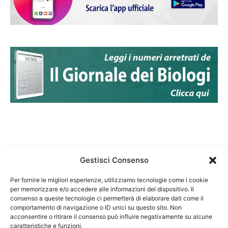
Gestisci Consenso
Per fornire le migliori esperienze, utilizziamo tecnologie come i cookie
per memorizzare e/o accedere alle informazioni del dispositivo. Il
Federazione Nazionale Degli Ordini dei Biologi:
consenso a queste tecnologie ci permetterà di elaborare dati come il
codice fiscale 80069130583
comportamento di navigazione o ID unici su questo sito. Non
Responsabile sito internet www.fnob.it: Vincenzo
acconsentire o ritirare il consenso può influire negativamente su alcune
caratteristiche e funzioni.
D'Anna